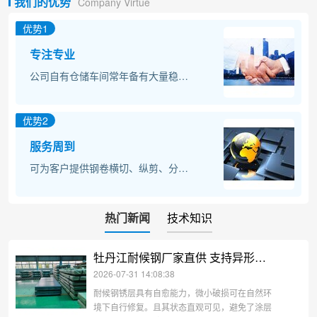
我们的优势
Company Virtue
优势1
专注专业
公司自有仓储车间常年备有大量稳定的现货库存；可提供个性化现货拆零打包及期货定扎出口业务。
优势2
服务周到
可为客户提供钢卷横切、纵剪、分卷、剪切小料、拆零打捆、精密造型加工、出口打包等特色配套服务。
热门新闻
技术知识
牡丹江耐候钢厂家直供 支持异形加工
2026-07-31 14:08:38
耐候钢锈层具有自愈能力，微小破损可在自然环
境下自行修复。且其状态直观可见，避免了涂层