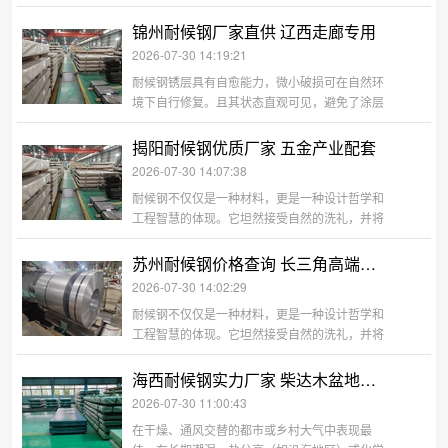
下隐蔽腐蚀的风险。最终形成的红褐色、巧克力
色或紫褐色锈层，色彩温暖厚重，质感丰富质
锦州耐候钢厂家直供 辽西走廊专用
朴。它能随季节、气候、地域环境变化，赋予建
2026-07-30 14:19:21
筑和景观独一无二的“时间印记”，
耐候钢锈层具有自愈能力，微小破损可在自然环
境下自行修复。且其状态直观可见，避免了涂层
下隐蔽腐蚀的风险。最终形成的红褐色、巧克力
色或紫褐色锈层，色彩温暖厚重，质感丰富质
揭阳耐候钢优质厂家 五金产业配套
朴。它能随季节、气候、地域环境变化，赋予建
2026-07-30 14:07:38
筑和景观独一无二的“时间印记”，
耐候钢不仅仅是一种材料，更是一种设计哲学和
工程智慧的体现。它坦然接受自然的洗礼，并将
之转化为自身的力量与美感。在追求可持续发展
与人文精神的今天，耐候钢以其低维护、长寿
苏州耐候钢价格查询 长三角高端建筑
命、真环保的实用价值，和会呼吸、有记忆、能
2026-07-30 14:02:29
融合的深刻情感价值，正成为连接功
耐候钢不仅仅是一种材料，更是一种设计哲学和
工程智慧的体现。它坦然接受自然的洗礼，并将
之转化为自身的力量与美感。在追求可持续发展
与人文精神的今天，耐候钢以其低维护、长寿
海西耐候钢实力厂家 柴达木盆地专用
命、真环保的实用价值，和会呼吸、有记忆、能
2026-07-30 11:00:43
融合的深刻情感价值，正成为连接功
在干燥、通风交替的都市或乡村大气中表现最