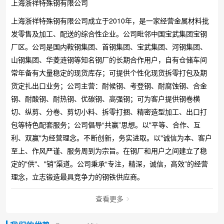
上海浙祥特殊钢有限公司
上海浙祥特殊钢有限公司成立于2010年，是一家经营金属材料批
发零售及加工、配送的综合性企业。公司毗邻中国宝武集团宝钢
厂区。公司是国内鞍钢集团、首钢集团、宝武集团、河钢集团、
山钢集团、华菱涟钢等知名钢厂的长期合作用户，自有仓储车间
常年备有大量稳定的现货库存；可提供个性化现货拆零打包及期
货定扎出口业务；公司主营：耐候钢、考登钢、耐腐蚀钢、合金
钢、耐酸钢、耐热钢、优碳钢、高强钢；可为客户提供钢卷横
切、纵剪、分卷、剪切小料、拆零打捆、精密造型加工、出口打
包等特色配套服务；公司倡导“共赢”思想。以"平等、合作、互
利、双赢"为经营理念。不断创新，务实进取。以"诚信为本、客户
至上、作风严谨、服务周到为宗旨。在钢厂和用户之间建立了稳
定的"供"、"销"渠道。公司秉承“专注，精深，诚信，高效”的经营
理念，立志锻造最具竞争力的钢铁供应商。
查看更多