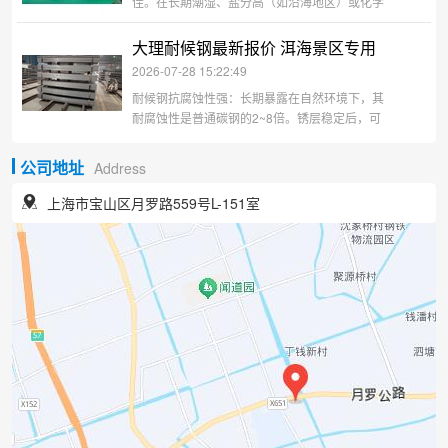
佳。在长期潮湿、盐分高（如沿海地区）或化学
污染严重的工业区，其优势会打折扣。焊接或螺
栓连接时，需使用配套的耐候钢专用焊条和螺
大理耐候钢最新报价 洱海景区专用
栓，以保证连接处的腐蚀一致性。 当然，耐候钢
2026-07-28 15:22:49
并非万能，在强酸强碱、高湿度密闭
耐候钢抗腐蚀性强：长期暴露在自然环境下，其
耐腐蚀性是普通碳钢的2~8倍。锈层稳定后，可
无需涂漆保护，极大节省了长期的维护和重涂成
本。052125耐候钢强度高，韧性好：本身具备优
公司地址
Address
良的机械性能。稳定后的锈色（红褐色、巧克力
色）厚重质朴，随时间流
上海市宝山区月罗路559号L-151室