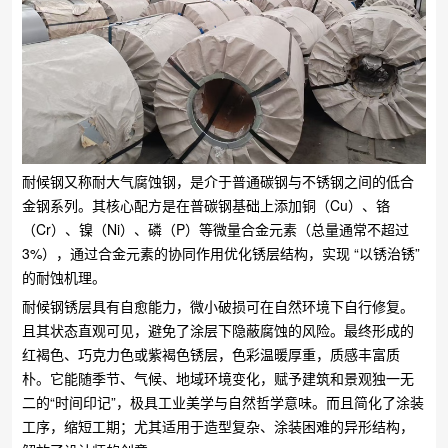
耐候钢又称耐大气腐蚀钢，是介于普通碳钢与不锈钢之间的低合
金钢系列。其核心配方是在普碳钢基础上添加铜（Cu）、铬
（Cr）、镍（Ni）、磷（P）等微量合金元素（总量通常不超过
3%），通过合金元素的协同作用优化锈层结构，实现 “以锈治锈”
的耐蚀机理。​
耐候钢锈层具有自愈能力，微小破损可在自然环境下自行修复。
且其状态直观可见，避免了涂层下隐蔽腐蚀的风险。最终形成的
红褐色、巧克力色或紫褐色锈层，色彩温暖厚重，质感丰富质
朴。它能随季节、气候、地域环境变化，赋予建筑和景观独一无
二的“时间印记”，极具工业美学与自然哲学意味。而且简化了涂装
工序，缩短工期；尤其适用于造型复杂、涂装困难的异形结构，