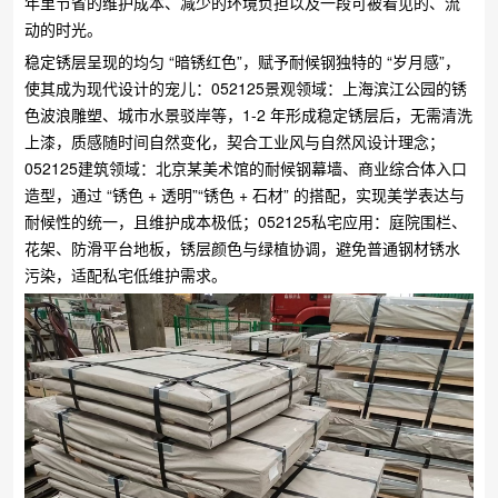
年里节省的维护成本、减少的环境负担以及一段可被看见的、流
动的时光。
稳定锈层呈现的均匀 “暗锈红色”，赋予耐候钢独特的 “岁月感”，
使其成为现代设计的宠儿：​052125景观领域：上海滨江公园的锈
色波浪雕塑、城市水景驳岸等，1-2 年形成稳定锈层后，无需清洗
上漆，质感随时间自然变化，契合工业风与自然风设计理念；​
052125建筑领域：北京某美术馆的耐候钢幕墙、商业综合体入口
造型，通过 “锈色 + 透明”“锈色 + 石材” 的搭配，实现美学表达与
耐候性的统一，且维护成本极低；​052125私宅应用：庭院围栏、
花架、防滑平台地板，锈层颜色与绿植协调，避免普通钢材锈水
污染，适配私宅低维护需求。