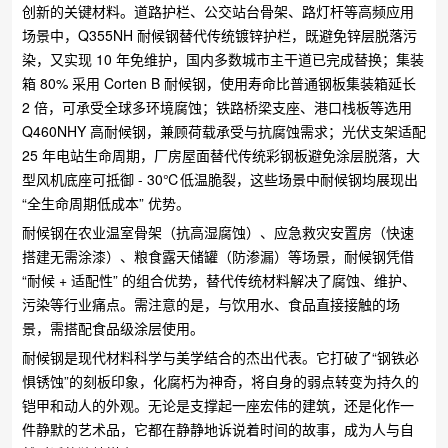
创新的关键材料。​道路护栏、公交站台骨架、路灯杆等高频应用
场景中，Q355NH 耐候钢替代传统镀锌护栏，既避免锌层脱落污
染，又实现 10 年免维护，国内多数城市主干道已完成替换；​集装
箱 80% 采用 Corten B 耐候钢，使用寿命比普通钢板集装箱延长
2 倍，可承受全球多环境腐蚀；铁路桥梁支座、港口栈板等选用
Q460NHY 高耐候钢，兼顾荷载承受与抗腐蚀需求；​光伏支架适配
25 年电站生命周期，厂房屋面替代传统彩钢板避免涂层脱落，大
型风机底座可抵御 - 30℃低温脆裂，这些场景中耐候钢均展现出
“全生命周期低成本” 优势。​
耐候钢在农业温室骨架（抗高湿腐蚀）、应急救灾安置房（快速
搭建无需涂漆）、粮食露天储罐（防渗漏）等场景，耐候钢凭借
“耐候 + 适配性” 的组合优势，替代传统材料解决了腐蚀、维护、
污染等行业痛点。需注意的是，与饮用水、食品直接接触的场
景，需搭配食品级涂层使用。
耐候钢是现代材料科学与美学结合的杰出代表。它打破了“钢铁必
惧锈蚀”的刻板印象，化腐朽为神奇，将自身的弱点转变为持久的
铠甲和动人的外观。无论是支撑起一座宏伟的建筑，还是化作一
件静默的艺术品，它都在静静地诉说着时间的故事，成为人与自