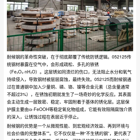
耐候钢的革命性突破，在于彻底颠覆了传统防锈逻辑。052125传
统钢材暴露在空气中，会形成疏松、多孔的铁锈
（Fe₂O₃·nH₂O）。这层锈如同溃烂的伤口，无法阻止水分和氧气
持续侵入，导致钢材被层层腐蚀，最终失效。052125而耐候钢通
过在普通钢中加入少量铜、磷、铬、镍等合金元素（总含量通常
不超过3%），在锈蚀初期就发生了一场奇妙的化学反应。其表面
会主动生成一层致密、稳定、牢固附着于基体的锈化层。这层保
护膜主要由α-FeOOH等稳定氧化物组成，它能有效阻隔腐蚀介质
的深入，让锈蚀过程在表层近乎停止。
耐候钢的优势是一个从微观性能、到宏观经济效益、再到环境与
社会价值的完整体系**。它不仅仅是一种“不生锈的钢”，更代表了