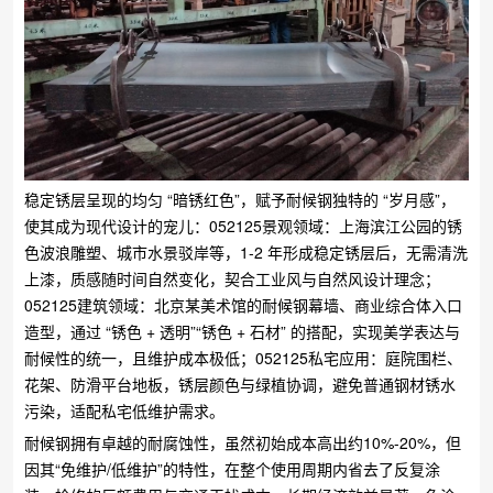
稳定锈层呈现的均匀 “暗锈红色”，赋予耐候钢独特的 “岁月感”，
使其成为现代设计的宠儿：​052125景观领域：上海滨江公园的锈
色波浪雕塑、城市水景驳岸等，1-2 年形成稳定锈层后，无需清洗
上漆，质感随时间自然变化，契合工业风与自然风设计理念；​
052125建筑领域：北京某美术馆的耐候钢幕墙、商业综合体入口
造型，通过 “锈色 + 透明”“锈色 + 石材” 的搭配，实现美学表达与
耐候性的统一，且维护成本极低；​052125私宅应用：庭院围栏、
花架、防滑平台地板，锈层颜色与绿植协调，避免普通钢材锈水
污染，适配私宅低维护需求。
耐候钢拥有卓越的耐腐蚀性，虽然初始成本高出约10%-20%，但
因其“免维护/低维护”的特性，在整个使用周期内省去了反复涂