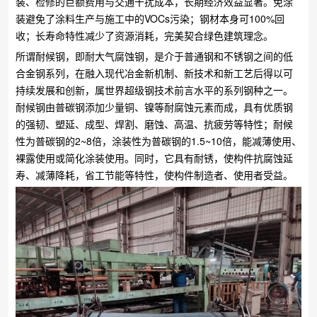
装、检修的巨额费用与交通干扰成本，长期经济效益显著。免涂
装避免了涂料生产与施工中的VOCs污染；钢材本身可100%回
收；长寿命特性减少了资源消耗，完美契合绿色建筑理念。
所谓耐候钢，即耐大气腐蚀钢，是介于普通钢和不锈钢之间的低
合金钢系列，在融入现代冶金新机制、新技术和新工艺后得以可
持续发展和创新，属世界超级钢技术前言水平的系列钢种之一。
耐候钢由普碳钢添加少量铜、镍等耐腐蚀元素而成，具有优质钢
的强韧、塑延、成型、焊割、磨蚀、高温、抗疲劳等特性；耐候
性为普碳钢的2~8倍，涂装性为普碳钢的1.5~10倍，能减薄使用、
裸露使用或简化涂装使用。同时，它具有耐锈，使构件抗腐蚀延
寿、减薄降耗，省工节能等特性，使构件制造者、使用者受益。