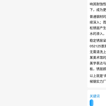
响其耐蚀性
下，成为
普通钢材的
续深入；而
松锈层产生
水的渗入
稳定锈层呈
05212
无需清洗上
某美术馆的
美学表达与
板，锈层
以上就是“
候钢实力厂
关键词