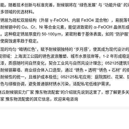
能。随着技术创新与标准完善，耐候钢将在 “绿色发展” 与 “功能升级” 
更多领域的优选材料。
锈层为疏松双层结构（外层 γ-FeOOH、内层 Fe3O4 混合物），易脱
耐候钢中的 Cu、Cr、Ni 等合金元素，能促进致密的 α-FeOOH 晶体形
。这种稳定锈层厚度约 50-100μm，紧密附着于基体表面，如同 “防护服
，使腐蚀速率趋于稳定。
现的均匀 “暗锈红色”，赋予耐候钢独特的 “岁月感”，使其成为现代设计的
5景观领域：上海滨江公园的锈色波浪雕塑、城市水景驳岸等，1-2 年形成稳
漆，质感随时间自然变化，契合工业风与自然风设计理念；​052125建筑
耐候钢幕墙、商业综合体入口造型，通过 “锈色 + 透明”“锈色 + 石材” 
耐候性的统一，且维护成本极低；​052125私宅应用：庭院围栏、花架、
颜色与绿植协调，避免普通钢材锈水污染，适配私宅低维护需求。
商丘耐候钢实力厂家 豫东物流配套”的介绍就先说到这里了，想了解更多
家 豫东物流配套的其它信息，欢迎来电咨询