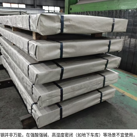
候钢并非万能，在强酸强碱、高湿度密闭（如地下车库）等场景不宜使用