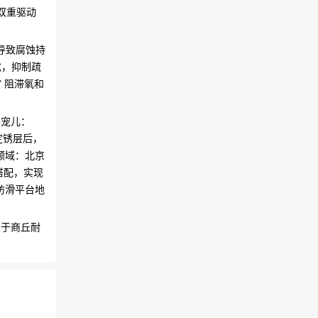
的双重驱动
落导致腐蚀持
成，抑制疏
” 阻滞氧和
宠儿：​
定锈层后，
领域：北京
的搭配，实现
防滑平台地
关于商丘耐