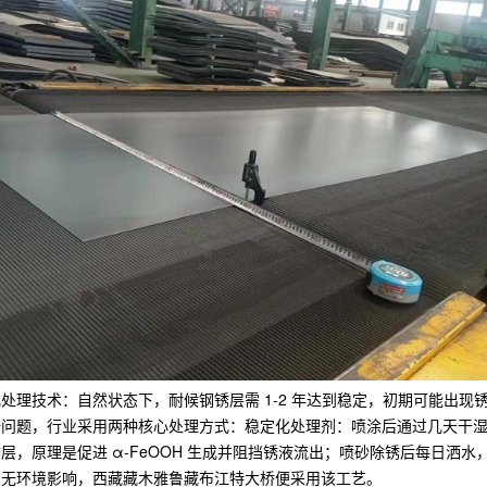
处理技术：自然状态下，耐候钢锈层需 1-2 年达到稳定，初期可能出现
问题，行业采用两种核心处理方式：​稳定化处理剂：喷涂后通过几天干
层，原理是促进 α-FeOOH 生成并阻挡锈液流出；​喷砂除锈后每日洒水
，无环境影响，西藏藏木雅鲁藏布江特大桥便采用该工艺。