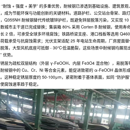
 “耐蚀 + 强度 + 美学” 的多重优势，耐候钢已渗透到基础设施、建筑景
，成为节能环保与功能创新的关键材料。​道路护栏、公交站台骨架、路
，Q355NH 耐候钢替代传统镀锌护栏，既避免锌层脱落污染，又实现 10
数城市主干道已完成替换；​集装箱 80% 采用 Corten B 耐候钢，使用
长 2 倍，可承受全球多环境腐蚀；铁路桥梁支座、港口栈板等选用 Q460N
荷载承受与抗腐蚀需求；​光伏支架适配 25 年电站生命周期，厂房屋面
脱落，大型风机底座可抵御 - 30℃低温脆裂，这些场景中耐候钢均展现出
 优势。​
锈层为疏松双层结构（外层 γ-FeOOH、内层 Fe3O4 混合物），易脱
耐候钢中的 Cu、Cr、Ni 等合金元素，能促进致密的 α-FeOOH 晶体形
。这种稳定锈层厚度约 50-100μm，紧密附着于基体表面，如同 “防护服
，使腐蚀速率趋于稳定。