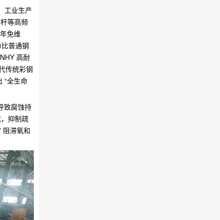
观、工业生产
灯杆等高频
 年免维
寿命比普通钢
HY 高耐
替代传统彩钢
 “全生命
落导致腐蚀持
成，抑制疏
” 阻滞氧和