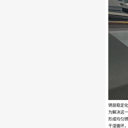
锈层稳定化
为解决这一
形成均匀锈
干湿循环